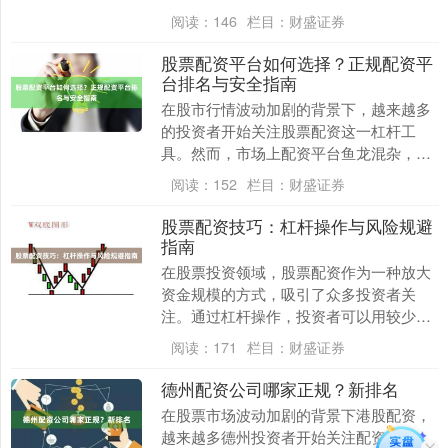
何选择一家安全、正规的配资公司成为投
阅读：
146
栏目：
财盛证券
资者关注的焦点。本....
股票配资平台如何选择？正规配资平
台排名与安全指南
在股市行情波动加剧的背景下，越来越多
的投资者开始关注股票配资这一杠杆工
具。然而，市场上配资平台鱼龙混杂，如
何选择一个安全可靠的正规平台成为投资
阅读：
152
栏目：
财盛证券
者面临的首要问题。....
股票配资技巧：杠杆操作与风险规避
指南
在股票投资领域，股票配资作为一种放大
资金规模的方式，吸引了众多投资者关
注。通过杠杆操作，投资者可以用较少的
本金撬动更大的交易额，但同时也伴随着
阅读：
171
栏目：
财盛证券
更高的风险。本文将....
德州配资公司哪家正规？新排名
在股票市场波动加剧的背景下港股配资，
越来越多德州投资者开始关注配资业务。