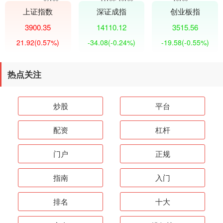
上证指数
深证成指
创业板指
3900.35
14110.12
3515.56
21.92
(0.57%)
-34.08
(-0.24%)
-19.58
(-0.55%)
热点关注
炒股
平台
配资
杠杆
门户
正规
指南
入门
排名
十大