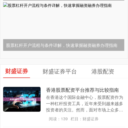
股票杠杆开户流程与条件详解，快速掌握融资融券办理指南
财盛证券
财盛证券平台
港股配资
香港股票配资平台推荐与比较指南
在香港这个国际金融中心，股票配资作为
一种杠杆投资工具，近年来受到越来越多
投资者的关注。然而，面对市场上众多的
配资平台财盛证券平台，如何选择安全、
阅读：
139
栏目：
财盛证券
合规且服务优质的....