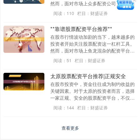
然而，面对市场上众多配资公司，如何筛
选出正规、安全的平台成为首要难题。本
阅读：
110
栏目：
财盛证券
文将结合最新行业....
**靠谱股票配资平台推荐**
在股市行情波动加剧的当下，越来越多的
投资者开始关注股票配资这一杠杆工具。
然而，面对市场上鱼龙混杂的配资平台港
股配资，如何选择一家**靠谱股票配资平
阅读：
51
栏目：
财盛证券
台**成为投资....
太原股票配资平台推荐|正规安全
在股市投资中，资金往往成为制约收益的
关键因素。对于太原的投资者而言，选择
一家正规、安全的股票配资平台，不仅能
放大资金使用效率，更能有效控制风险。
阅读：
144
栏目：
财盛证券
本文将为您详细解....
查看更多