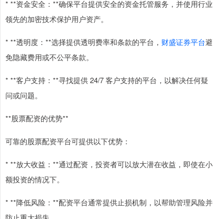
* **资金安全：**确保平台提供安全的资金托管服务，并使用行业
领先的加密技术保护用户资产。
* **透明度：**选择提供透明费率和条款的平台，
财盛证券平台
避
免隐藏费用或不公平条款。
* **客户支持：**寻找提供 24/7 客户支持的平台，以解决任何疑
问或问题。
**股票配资的优势**
可靠的股票配资平台可提供以下优势：
* **放大收益：**通过配资，投资者可以放大潜在收益，即使在小
额投资的情况下。
* **降低风险：**配资平台通常提供止损机制，以帮助管理风险并
防止重大损失。