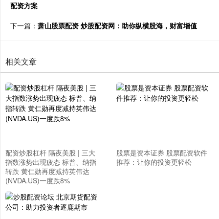
配资方案
下一篇：
萧山股票配资 炒股配资网：助你纵横股海，财富增值
相关文章
配资炒股杠杆 隔夜美股 | 三大
股票是资本证券 股票配资软件
指数涨势出现疲态 标普、纳指
推荐：让你的投资更轻松
转跌 黄仁勋再度减持英伟达
(NVDA.US)一度跌8%