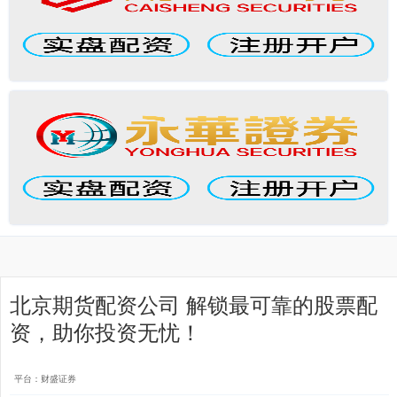
北京期货配资公司 解锁最可靠的股票配
资，助你投资无忧！
平台：财盛证券