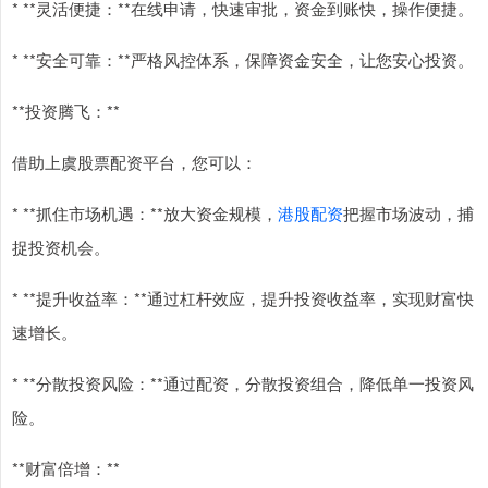
* **灵活便捷：**在线申请，快速审批，资金到账快，操作便捷。
* **安全可靠：**严格风控体系，保障资金安全，让您安心投资。
**投资腾飞：**
借助上虞股票配资平台，您可以：
* **抓住市场机遇：**放大资金规模，
港股配资
把握市场波动，捕
捉投资机会。
* **提升收益率：**通过杠杆效应，提升投资收益率，实现财富快
速增长。
* **分散投资风险：**通过配资，分散投资组合，降低单一投资风
险。
**财富倍增：**