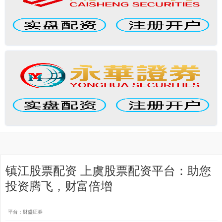
镇江股票配资 上虞股票配资平台：助您
投资腾飞，财富倍增
平台：财盛证券