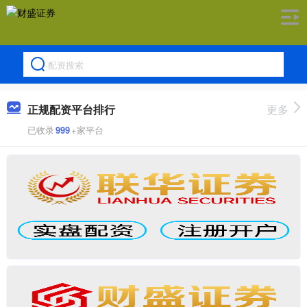
正规配资平台排行
更多
已收录
999
+家平台