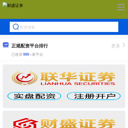
正规配资平台排行
更多
已收录
999
+家平台