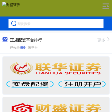
正规配资平台排行
更多
已收录
999
+家平台