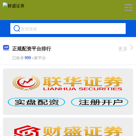
正规配资平台排行
更多
已收录
999
+家平台