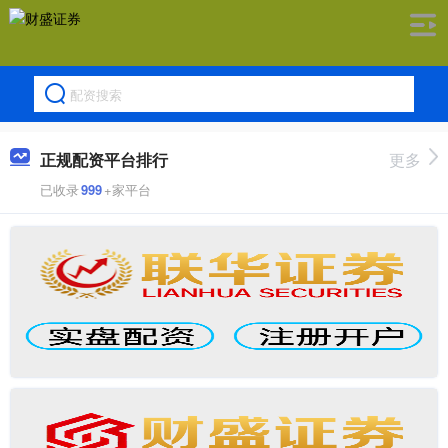
正规配资平台排行
更多
已收录
999
+家平台